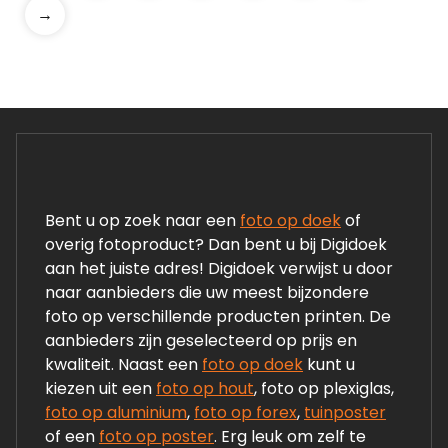
→
Bent u op zoek naar een
foto op doek
of
overig fotoproduct? Dan bent u bij Digidoek
aan het juiste adres! Digidoek verwijst u door
naar aanbieders die uw meest bijzondere
foto op verschillende producten printen. De
aanbieders zijn geselecteerd op prijs en
kwaliteit. Naast een
foto op doek
kunt u
kiezen uit een
foto op hout
, foto op plexiglas,
foto op aluminium
,
foto op forex
,
tuinposter
of een
foto op poster
. Erg leuk om zelf te