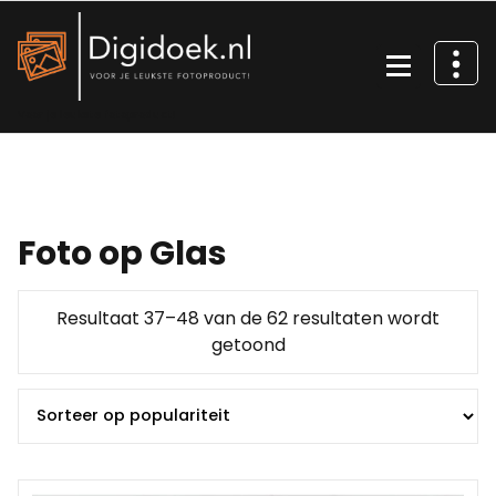
Ga
naar
de
inhoud
Voor je leukste fotoproduct!
Foto op Glas
Resultaat 37–48 van de 62 resultaten wordt
Gesorteerd
getoond
op
populariteit