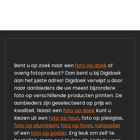
Bent u op zoek naar een
foto op doek
of
overig fotoproduct? Dan bent u bij Digidoek
aan het juiste adres! Digidoek verwijst u door
naar aanbieders die uw meest bijzondere
foto op verschillende producten printen. De
aanbieders zijn geselecteerd op prijs en
kwaliteit. Naast een
foto op doek
kunt u
kiezen uit een
foto op hout
, foto op plexiglas,
foto op aluminium
,
foto op forex
,
tuinposter
of een
foto op poster
. Erg leuk om zelf te