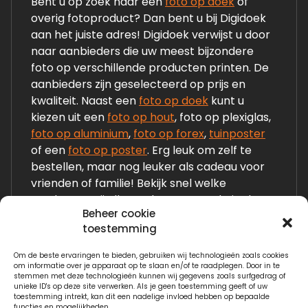
Bent u op zoek naar een
foto op doek
of
overig fotoproduct? Dan bent u bij Digidoek
aan het juiste adres! Digidoek verwijst u door
naar aanbieders die uw meest bijzondere
foto op verschillende producten printen. De
aanbieders zijn geselecteerd op prijs en
kwaliteit. Naast een
foto op doek
kunt u
kiezen uit een
foto op hout
, foto op plexiglas,
foto op aluminium
,
foto op forex
,
tuinposter
of een
foto op poster
. Erg leuk om zelf te
bestellen, maar nog leuker als cadeau voor
vrienden of familie! Bekijk snel welke
producten wij allemaal op onze website laten
Beheer cookie
zien!
toestemming
Om de beste ervaringen te bieden, gebruiken wij technologieën zoals cookies
Links:
om informatie over je apparaat op te slaan en/of te raadplegen. Door in te
stemmen met deze technologieën kunnen wij gegevens zoals surfgedrag of
Fotogeschenken.nl
unieke ID's op deze site verwerken. Als je geen toestemming geeft of uw
toestemming intrekt, kan dit een nadelige invloed hebben op bepaalde
functies en mogelijkheden.