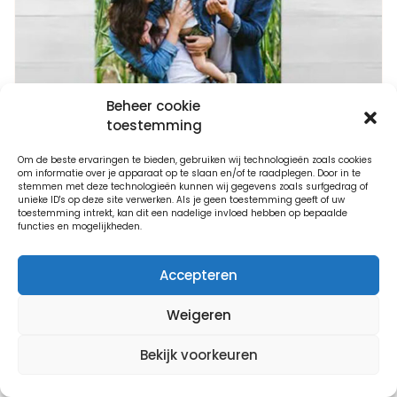
Beheer cookie
toestemming
Om de beste ervaringen te bieden, gebruiken wij technologieën zoals cookies
om informatie over je apparaat op te slaan en/of te raadplegen. Door in te
stemmen met deze technologieën kunnen wij gegevens zoals surfgedrag of
unieke ID's op deze site verwerken. Als je geen toestemming geeft of uw
toestemming intrekt, kan dit een nadelige invloed hebben op bepaalde
functies en mogelijkheden.
Welke maat foto past boven jouw
bank? Praktische maatkeuze per type
Accepteren
meubel
Vuistregel: 2/3 van de
Weigeren
breedte van het
Bekijk voorkeuren
meubel