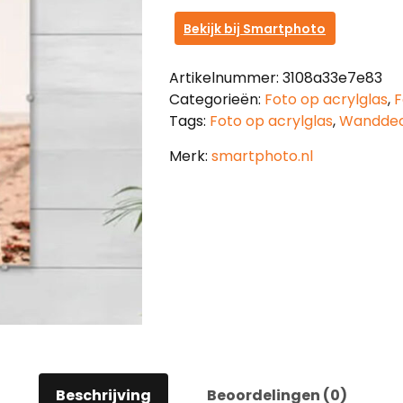
Bekijk bij Smartphoto
Artikelnummer:
3108a33e7e83
Categorieën:
Foto op acrylglas
,
F
Tags:
Foto op acrylglas
,
Wanddec
Merk:
smartphoto.nl
Beschrijving
Beoordelingen (0)