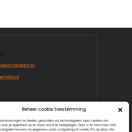
s:
ogeschenken.nl
rvilla.nl
Beheer cookie toestemming
te ervaringen te bieden, gebruiken wij technologieën zoals cookies om
e over je apparaat op te slaan en/of te raadplegen. Door in te stemmen met
nologieën kunnen wij gegevens zoals surfgedrag of unieke ID's op deze site