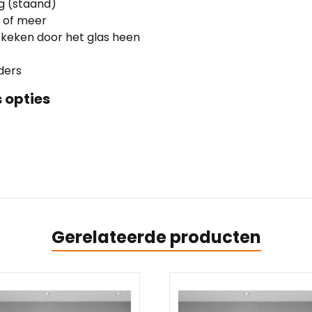
g (staand)
 of meer
ekeken door het glas heen
ders
 opties
Gerelateerde producten