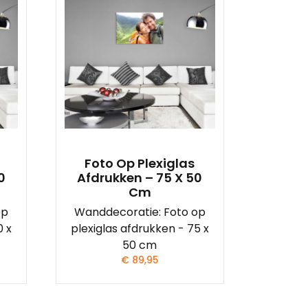
Foto Op Plexiglas
0
Afdrukken – 75 X 50
Cm
op
Wanddecoratie: Foto op
0 x
plexiglas afdrukken - 75 x
50 cm
€
89,95