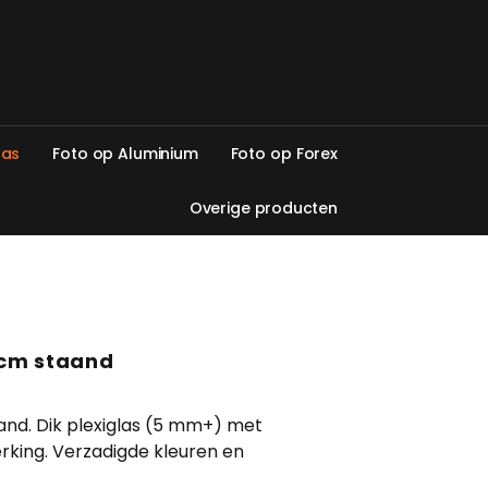
l
a
s
F
o
t
o
o
p
A
l
u
m
i
n
i
u
m
F
o
t
o
o
p
F
o
r
e
x
O
v
e
r
i
g
e
p
r
o
d
u
c
t
e
n
5 cm staand
and. Dik plexiglas (5 mm+) met
rking. Verzadigde kleuren en