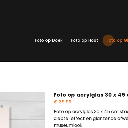
F
o
t
o
o
p
D
o
e
k
F
o
t
o
o
p
H
o
u
t
F
o
t
o
o
p
G
Foto op acrylglas 30 x 4
€
39,99
Foto op acrylglas 30 x 45 cm sta
diepte-effect en glanzende afwe
museumlook.