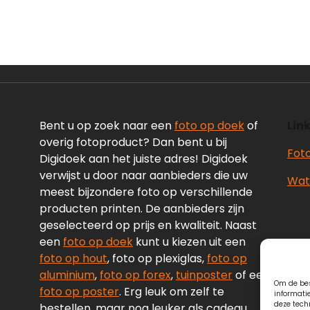
Bent u op zoek naar een
foto op doek
of
Link
overig fotoproduct? Dan bent u bij
Fot
Digidoek aan het juiste adres! Digidoek
verwijst u door naar aanbieders die uw
Wate
meest bijzondere foto op verschillende
producten printen. De aanbieders zijn
geselecteerd op prijs en kwaliteit. Naast
een
foto op doek
kunt u kiezen uit een
foto op hout
, foto op plexiglas,
foto op
aluminium
,
foto op forex
,
tuinposter
of een
Om de bes
foto op poster
. Erg leuk om zelf te
informati
deze tech
bestellen, maar nog leuker als cadeau