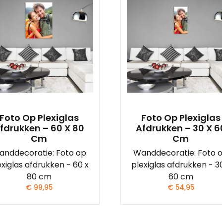
Foto Op Plexiglas
Foto Op Plexiglas
fdrukken – 60 X 80
Afdrukken – 30 X 6
Cm
Cm
anddecoratie: Foto op
Wanddecoratie: Foto 
exiglas afdrukken - 60 x
plexiglas afdrukken - 3
80 cm
60 cm
€
99,95
€
54,95