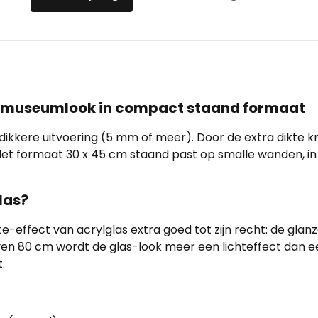
m: museumlook in compact staand formaat
en dikkere uitvoering (5 mm of meer). Door de extra dikte k
en. Het formaat 30 x 45 cm staand past op smalle wanden, 
las?
-effect van acrylglas extra goed tot zijn recht: de glanz
oven 80 cm wordt de glas-look meer een lichteffect dan ee
.