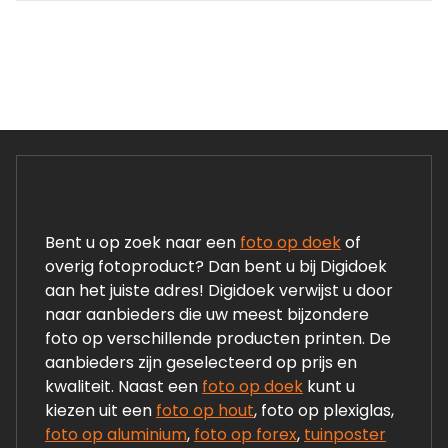
Bent u op zoek naar een
foto op doek
of
overig fotoproduct? Dan bent u bij Digidoek
aan het juiste adres! Digidoek verwijst u door
naar aanbieders die uw meest bijzondere
foto op verschillende producten printen. De
aanbieders zijn geselecteerd op prijs en
kwaliteit. Naast een
foto op doek
kunt u
kiezen uit een
foto op hout
, foto op plexiglas,
foto op aluminium
,
foto op forex
,
tuinposter