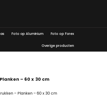
l
a
s
F
o
t
o
o
p
A
l
u
m
i
n
i
u
m
F
o
t
o
o
p
F
o
r
e
x
O
v
e
r
i
g
e
p
r
o
d
u
c
t
e
n
Planken – 60 x 30 cm
rukken – Planken – 60 x 30 cm