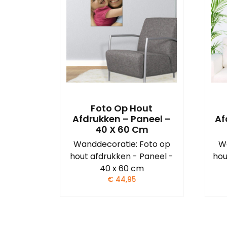
Foto Op Hout
Afdrukken – Paneel –
Af
40 X 60 Cm
Wanddecoratie: Foto op
W
hout afdrukken - Paneel -
hou
40 x 60 cm
€
44,95