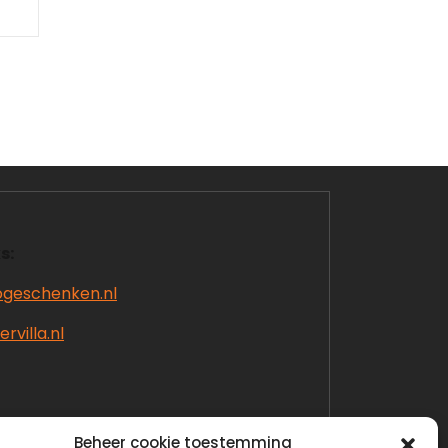
s:
ogeschenken.nl
rvilla.nl
Beheer cookie toestemming