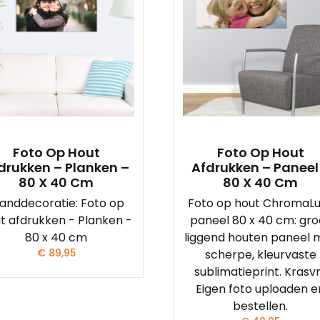
Foto Op Hout
Foto Op Hout
drukken – Planken –
Afdrukken – Paneel
80 X 40 Cm
80 X 40 Cm
anddecoratie: Foto op
Foto op hout ChromaL
t afdrukken - Planken -
paneel 80 x 40 cm: gro
80 x 40 cm
liggend houten paneel 
€
89,95
scherpe, kleurvaste
sublimatieprint. Krasvri
Eigen foto uploaden e
bestellen.