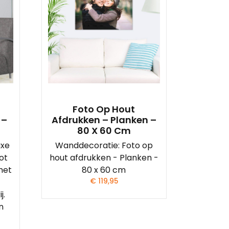
Foto Op Hout
 –
Afdrukken – Planken –
80 X 60 Cm
uxe
Wanddecoratie: Foto op
ot
hout afdrukken - Planken -
met
80 x 60 cm
€
119,95
j.
n