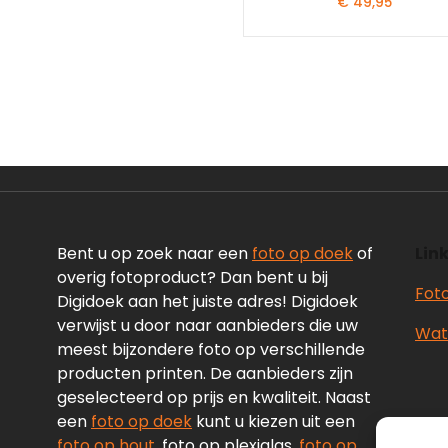
€
49,95
Bent u op zoek naar een
foto op doek
of
Link
overig fotoproduct? Dan bent u bij
Fot
Digidoek aan het juiste adres! Digidoek
verwijst u door naar aanbieders die uw
Wate
meest bijzondere foto op verschillende
producten printen. De aanbieders zijn
geselecteerd op prijs en kwaliteit. Naast
een
foto op doek
kunt u kiezen uit een
foto op hout
, foto op plexiglas,
foto op