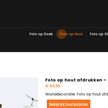
F
o
t
o
o
p
D
o
e
k
F
o
t
o
o
p
H
o
u
t
F
o
t
o
o
p
G
Foto op hout afdrukken – 
€
64,95
Wanddecoratie: Foto op hout afd
Bekijk bij YourSurprise