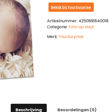
Bekijk bij YourSurprise
Artikelnummer:
4250891840018
Categorie:
Foto op Hout
Merk:
YourSurprise
Beschrijving
Beoordelingen (0)