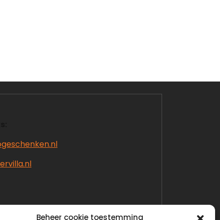
s:
ogeschenken.nl
rvilla.nl
Beheer cookie toestemming