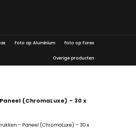
l
a
s
F
o
t
o
o
p
A
l
u
m
i
n
i
u
m
F
o
t
o
o
p
F
o
r
e
x
O
v
e
r
i
g
e
p
r
o
d
u
c
t
e
n
 Paneel (ChromaLuxe) – 30 x
rukken – Paneel (ChromaLuxe) – 30 x