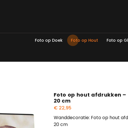
F
o
t
o
o
p
D
o
e
k
F
o
t
o
o
p
H
o
u
t
F
o
t
o
o
p
G
Foto op hout afdrukken –
20 cm
€
22,95
Wanddecoratie: Foto op hout afd
20 cm