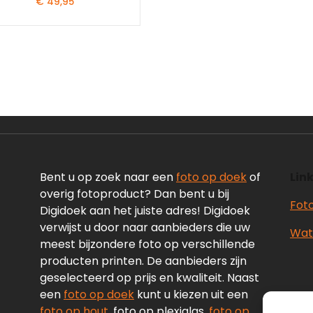
€
49,95
Bent u op zoek naar een
foto op doek
of
Link
overig fotoproduct? Dan bent u bij
Fot
Digidoek aan het juiste adres! Digidoek
verwijst u door naar aanbieders die uw
Wate
meest bijzondere foto op verschillende
producten printen. De aanbieders zijn
geselecteerd op prijs en kwaliteit. Naast
een
foto op doek
kunt u kiezen uit een
foto op hout
, foto op plexiglas,
foto op