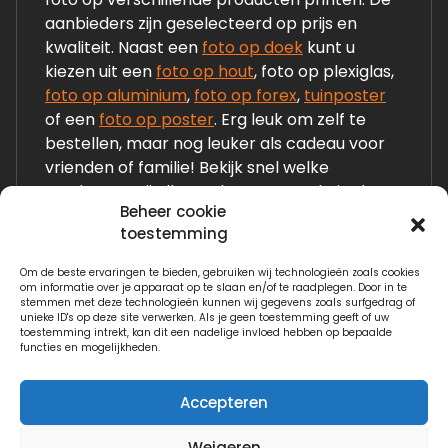
aanbieders zijn geselecteerd op prijs en
kwaliteit. Naast een
foto op doek
kunt u
kiezen uit een
foto op hout
, foto op plexiglas,
foto op aluminium
,
foto op forex
,
tuinposter
of een
foto op poster
. Erg leuk om zelf te
bestellen, maar nog leuker als cadeau voor
vrienden of familie! Bekijk snel welke
producten wij allemaal op onze website laten
Beheer cookie
zien!
toestemming
Om de beste ervaringen te bieden, gebruiken wij technologieën zoals cookies
Links:
om informatie over je apparaat op te slaan en/of te raadplegen. Door in te
stemmen met deze technologieën kunnen wij gegevens zoals surfgedrag of
Fotogeschenken.nl
unieke ID's op deze site verwerken. Als je geen toestemming geeft of uw
toestemming intrekt, kan dit een nadelige invloed hebben op bepaalde
functies en mogelijkheden.
Watervilla.nl
Accepteren
Weigeren