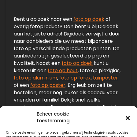
Bent u op zoek naar een
foto op doek
of
overig fotoproduct? Dan bent u bij Digidoek
aan het juiste adres! Digidoek verwijst u door
naar aanbieders die uw meest bijzondere
foto op verschillende producten printen. De
aanbieders zijn geselecteerd op prijs en
kwaliteit. Naast een
foto op doek
kunt u
kiezen uit een
foto op hout
, foto op plexiglas,
foto op aluminium
,
foto op forex
,
tuinposter
of een
foto op poster
. Erg leuk om zelf te
bestellen, maar nog leuker als cadeau voor
vrienden of familie! Bekijk snel welke
producten wij allemaal op onze website laten
Beheer cookie
zien!
toestemming
Om de beste ervaringen te bieden, gebruiken wij technologieën zoals cookies
Links: