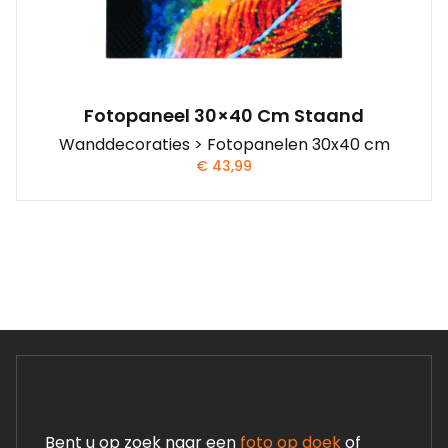
Fotopaneel 30×40 Cm Staand
Wanddecoraties > Fotopanelen 30x40 cm
€
43,99
Bent u op zoek naar een
foto op doek
of