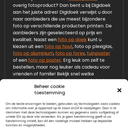
overig fotoproduct? Dan bent u bij Digidoek
aan het juiste adres! Digidoek verwijst u door
naar aanbieders die uw meest bijzondere
foto op verschillende producten printen. De
aanbieders zijn geselecteerd op prijs en
kwaliteit. Naast een
foto op doek
kunt u
kiezen uit een
foto op hout
, foto op plexiglas,
foto op aluminium
,
foto op forex
,
tuinposter
of een
foto op poster
. Erg leuk om zelf te
bestellen, maar nog leuker als cadeau voor
vrienden of familie! Bekijk snel welke
producten wij allemaal op onze website laten
Beheer cookie
zien!
toestemming
Om de beste ervaringen te bieden, gebruiken wij technologieën zoals cookies
Links:
om informatie over je apparaat op te slaan en/of te raadplegen. Door in te
stemmen met deze technologieën kunnen wij gegevens zoals surfgedrag of
Fotogeschenken.nl
unieke ID's op deze site verwerken. Als je geen toestemming geeft of uw
toestemming intrekt, kan dit een nadelige invloed hebben op bepaalde
functies en mogelijkheden.