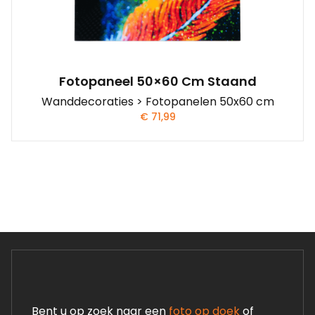
Fotopaneel 50×60 Cm Staand
Wanddecoraties > Fotopanelen 50x60 cm
€
71,99
Bent u op zoek naar een
foto op doek
of