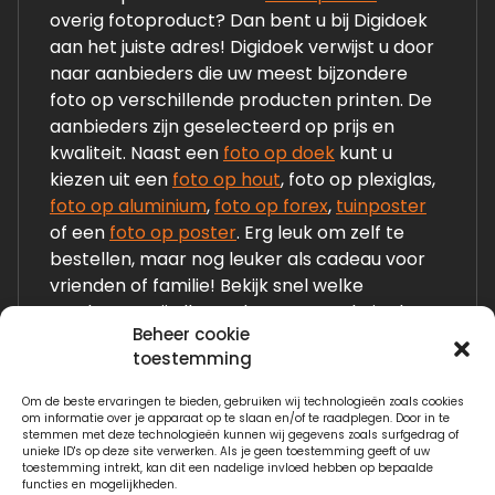
overig fotoproduct? Dan bent u bij Digidoek
aan het juiste adres! Digidoek verwijst u door
naar aanbieders die uw meest bijzondere
foto op verschillende producten printen. De
aanbieders zijn geselecteerd op prijs en
kwaliteit. Naast een
foto op doek
kunt u
kiezen uit een
foto op hout
, foto op plexiglas,
foto op aluminium
,
foto op forex
,
tuinposter
of een
foto op poster
. Erg leuk om zelf te
bestellen, maar nog leuker als cadeau voor
vrienden of familie! Bekijk snel welke
producten wij allemaal op onze website laten
Beheer cookie
zien!
toestemming
Om de beste ervaringen te bieden, gebruiken wij technologieën zoals cookies
Links:
om informatie over je apparaat op te slaan en/of te raadplegen. Door in te
stemmen met deze technologieën kunnen wij gegevens zoals surfgedrag of
Fotogeschenken.nl
unieke ID's op deze site verwerken. Als je geen toestemming geeft of uw
toestemming intrekt, kan dit een nadelige invloed hebben op bepaalde
functies en mogelijkheden.