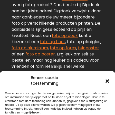
overig fotoproduct? Dan bent u bij Digidoek
aan het juiste adres! Digidoek verwijst u door
naar aanbieders die uw meest bijzondere
foto op verschillende producten printen. De
aanbieders zijn geselecteerd op prijs en
kwaliteit. Naast een
foto op doek
kunt u
kiezen uit een
foto op hout
, foto op plexiglas,
foto op aluminium
,
foto op forex
,
tuinposter
of een
foto op poster
. Erg leuk om zelf te
bestellen, maar nog leuker als cadeau voor
vrienden of familie! Bekijk snel welke
producten wij allemaal op onze website laten
Beheer cookie
zien!
toestemming
Om de beste ervaringen te bieden, gebruiken wij technologieën zoals cookies
Links:
om informatie over je apparaat op te slaan en/of te raadplegen. Door in te
stemmen met deze technologieën kunnen wij gegevens zoals surfgedrag of
Fotogeschenken.nl
unieke ID's op deze site verwerken. Als je geen toestemming geeft of uw
toestemming intrekt, kan dit een nadelige invloed hebben op bepaalde
functies en mogelijkheden.