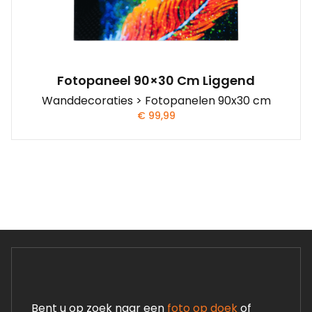
Fotopaneel 90×30 Cm Liggend
Wanddecoraties > Fotopanelen 90x30 cm
€
99,99
Bent u op zoek naar een
foto op doek
of