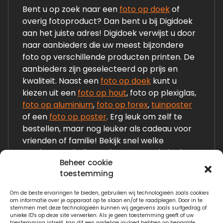
Bent u op zoek naar een
foto op doek
of
overig fotoproduct? Dan bent u bij Digidoek
aan het juiste adres! Digidoek verwijst u door
naar aanbieders die uw meest bijzondere
foto op verschillende producten printen. De
aanbieders zijn geselecteerd op prijs en
kwaliteit. Naast een
foto op doek
kunt u
kiezen uit een
foto op hout
, foto op plexiglas,
foto op aluminium
,
foto op forex
,
tuinposter
of een
foto op poster
. Erg leuk om zelf te
bestellen, maar nog leuker als cadeau voor
vrienden of familie! Bekijk snel welke
producten wij allemaal op onze website laten
Beheer cookie
zien!
toestemming
Om de beste ervaringen te bieden, gebruiken wij technologieën zoals cookies
Links:
om informatie over je apparaat op te slaan en/of te raadplegen. Door in te
stemmen met deze technologieën kunnen wij gegevens zoals surfgedrag of
Fotogeschenken.nl
unieke ID's op deze site verwerken. Als je geen toestemming geeft of uw
toestemming intrekt, kan dit een nadelige invloed hebben op bepaalde