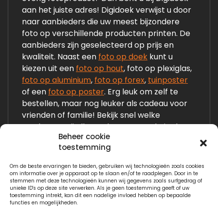
aan het juiste adres! Digidoek verwijst u door
naar aanbieders die uw meest bijzondere
foto op verschillende producten printen. De
aanbieders zijn geselecteerd op prijs en
kwaliteit. Naast een
foto op doek
kunt u
kiezen uit een
foto op hout
, foto op plexiglas,
foto op aluminium
,
foto op forex
,
tuinposter
of een
foto op poster
. Erg leuk om zelf te
bestellen, maar nog leuker als cadeau voor
vrienden of familie! Bekijk snel welke
producten wij allemaal op onze website laten
Beheer cookie
zien!
toestemming
Om de beste ervaringen te bieden, gebruiken wij technologieën zoals cookies
Links:
om informatie over je apparaat op te slaan en/of te raadplegen. Door in te
stemmen met deze technologieën kunnen wij gegevens zoals surfgedrag of
Fotogeschenken.nl
unieke ID's op deze site verwerken. Als je geen toestemming geeft of uw
toestemming intrekt, kan dit een nadelige invloed hebben op bepaalde
functies en mogelijkheden.
Watervilla.nl