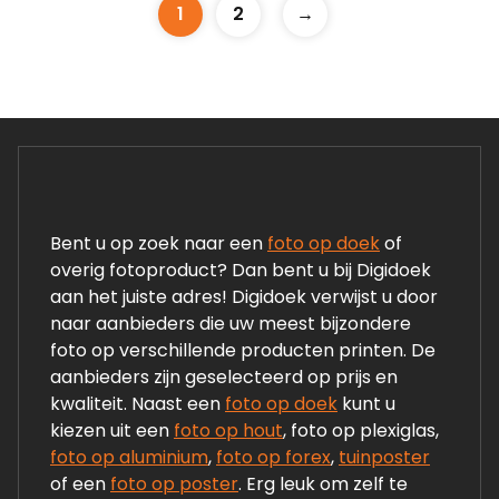
1
2
→
Bent u op zoek naar een
foto op doek
of
overig fotoproduct? Dan bent u bij Digidoek
aan het juiste adres! Digidoek verwijst u door
naar aanbieders die uw meest bijzondere
foto op verschillende producten printen. De
aanbieders zijn geselecteerd op prijs en
kwaliteit. Naast een
foto op doek
kunt u
kiezen uit een
foto op hout
, foto op plexiglas,
foto op aluminium
,
foto op forex
,
tuinposter
of een
foto op poster
. Erg leuk om zelf te