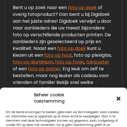
Bent u op zoek naar een
foto op doek
of
overig fotoproduct? Dan bent u bij Digidoek
aan het juiste adres! Digidoek verwijst u door
naar aanbieders die uw meest bijzondere
foto op verschillende producten printen. De
aanbieders zijn geselecteerd op prijs en
kwaliteit. Naast een
foto op doek
kunt u
kiezen uit een
foto op hout
, foto op plexiglas,
foto op aluminium
,
foto op forex
,
tuinposter
of een
foto op poster
. Erg leuk om zelf te
bestellen, maar nog leuker als cadeau voor
vrienden of familie! Bekijk snel welke
producten wij allemaal op onze website laten
Beheer cookie
zien!
toestemming
Om de beste ervaringen te bieden, gebruiken wij technologieën zoals cookies
Links:
om informatie over je apparaat op te slaan en/of te raadplegen. Door in te
stemmen met deze technologieën kunnen wij gegevens zoals surfgedrag of
Fotogeschenken.nl
unieke ID's op deze site verwerken. Als je geen toestemming geeft of uw