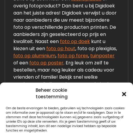
overig fotoproduct? Dan bent u bij Digidoek
aan het juiste adres! Digidoek verwijst u door
naar aanbieders die uw meest bijzondere
foto op verschillende producten printen. De
aanbieders zijn geselecteerd op prijs en
kwaliteit. Naast een
foto op doek
kunt u
kiezen uit een
foto op hout
, foto op plexiglas,
foto op aluminium
,
foto op forex
,
tuinposter
of een
foto op poster
. Erg leuk om zelf te
bestellen, maar nog leuker als cadeau voor
vrienden of familie! Bekijk snel welke
producten wij allemaal op onze website laten
Beheer cookie
zien!
toestemming
Om de beste ervaringen te bieden, gebruiken wij technologieën zoals cookies
Links:
om informatie over je apparaat op te slaan en/of te raadplegen. Door in te
stemmen met deze technologieën kunnen wij gegevens zoals surfgedrag of
Fotogeschenken.nl
unieke ID's op deze site verwerken. Als je geen toestemming geeft of uw
toestemming intrekt, kan dit een nadelige invloed hebben op bepaalde
functies en mogelijkheden.