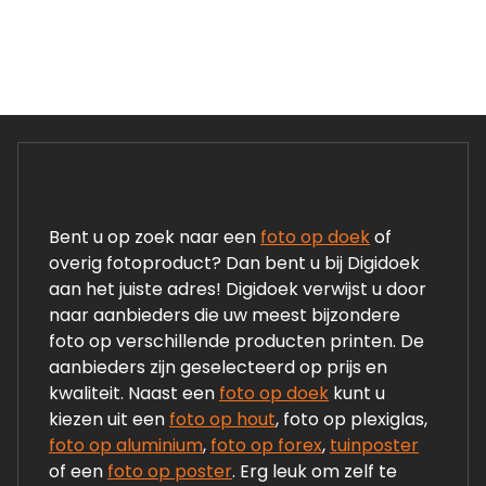
Bent u op zoek naar een
foto op doek
of
overig fotoproduct? Dan bent u bij Digidoek
aan het juiste adres! Digidoek verwijst u door
naar aanbieders die uw meest bijzondere
foto op verschillende producten printen. De
aanbieders zijn geselecteerd op prijs en
kwaliteit. Naast een
foto op doek
kunt u
kiezen uit een
foto op hout
, foto op plexiglas,
foto op aluminium
,
foto op forex
,
tuinposter
of een
foto op poster
. Erg leuk om zelf te