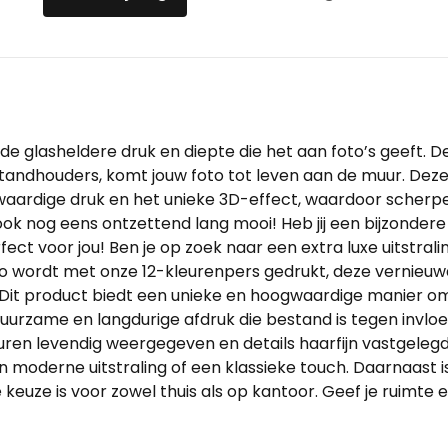
 de glasheldere druk en diepte die het aan foto’s geeft. De
standhouders, komt jouw foto tot leven aan de muur. Deze
ardige druk en het unieke 3D-effect, waardoor scherpe 
 ook nog eens ontzettend lang mooi! Heb jij een bijzondere
fect voor jou! Ben je op zoek naar een extra luxe uitstral
oto wordt met onze 12-kleurenpers gedrukt, deze vernie
Dit product biedt een unieke en hoogwaardige manier om 
uurzame en langdurige afdruk die bestand is tegen invloe
uren levendig weergegeven en details haarfijn vastgelegd
een moderne uitstraling of een klassieke touch. Daarnaast
euze is voor zowel thuis als op kantoor. Geef je ruimte ee