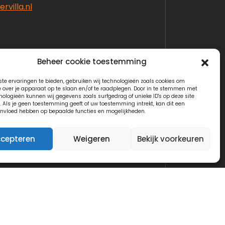
rvilla.nl
Beheer cookie toestemming
te ervaringen te bieden, gebruiken wij technologieën zoals cookies om
e over je apparaat op te slaan en/of te raadplegen. Door in te stemmen met
nologieën kunnen wij gegevens zoals surfgedrag of unieke ID's op deze site
. Als je geen toestemming geeft of uw toestemming intrekt, kan dit een
invloed hebben op bepaalde functies en mogelijkheden.
cepteren
Weigeren
Bekijk voorkeuren