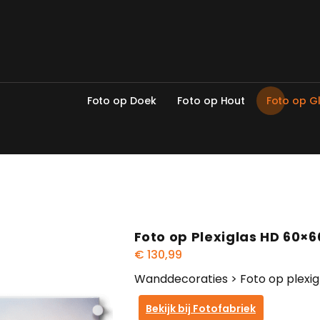
F
o
t
o
o
p
D
o
e
k
F
o
t
o
o
p
H
o
u
t
F
o
t
o
o
p
G
Foto op Plexiglas HD 60×
€
130,99
Wanddecoraties > Foto op plexi
Bekijk bij Fotofabriek