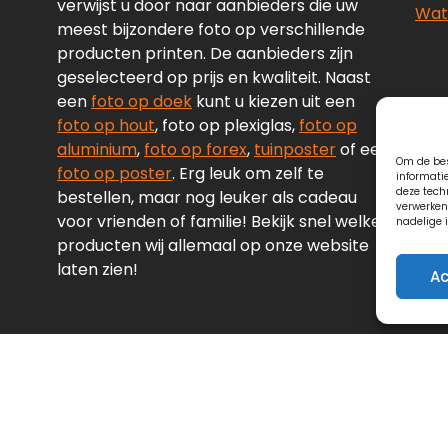
verwijst u door naar aanbieders die uw
Wate
meest bijzondere foto op verschillende
producten printen. De aanbieders zijn
geselecteerd op prijs en kwaliteit. Naast
een
foto op doek
kunt u kiezen uit een
foto op hout
, foto op plexiglas,
foto op
aluminium
,
foto op forex
,
tuinposter
of een
Om de bes
foto op poster
. Erg leuk om zelf te
informati
deze tech
bestellen, maar nog leuker als cadeau
verwerken
voor vrienden of familie! Bekijk snel welke
nadelige 
producten wij allemaal op onze website
laten zien!
Ac
Copyright © 2026 Digidoek.nl