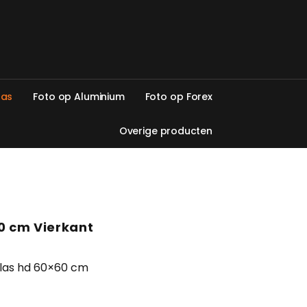
l
a
s
F
o
t
o
o
p
A
l
u
m
i
n
i
u
m
F
o
t
o
o
p
F
o
r
e
x
O
v
e
r
i
g
e
p
r
o
d
u
c
t
e
n
60 cm Vierkant
glas hd 60×60 cm