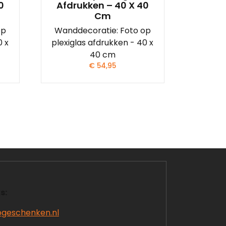
0
Afdrukken – 40 X 40
Cm
op
Wanddecoratie: Foto op
0 x
plexiglas afdrukken - 40 x
40 cm
€
54,95
s:
ogeschenken.nl