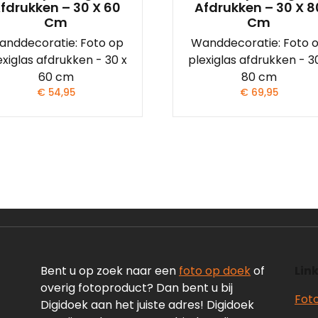
fdrukken – 30 X 60
Afdrukken – 30 X 8
Cm
Cm
anddecoratie: Foto op
Wanddecoratie: Foto 
exiglas afdrukken - 30 x
plexiglas afdrukken - 3
60 cm
80 cm
€
54,95
€
69,95
Bent u op zoek naar een
foto op doek
of
Link
overig fotoproduct? Dan bent u bij
Fot
Digidoek aan het juiste adres! Digidoek