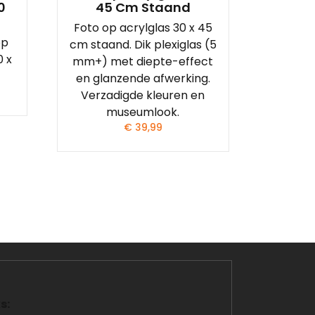
0
45 Cm Staand
Foto op acrylglas 30 x 45
op
cm staand. Dik plexiglas (5
0 x
mm+) met diepte-effect
en glanzende afwerking.
Verzadigde kleuren en
museumlook.
€
39,99
s: