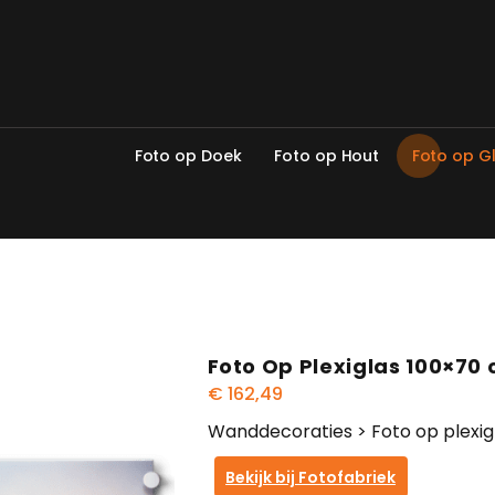
F
o
t
o
o
p
D
o
e
k
F
o
t
o
o
p
H
o
u
t
F
o
t
o
o
p
G
Foto Op Plexiglas 100×70
€
162,49
Wanddecoraties > Foto op plexi
Bekijk bij Fotofabriek