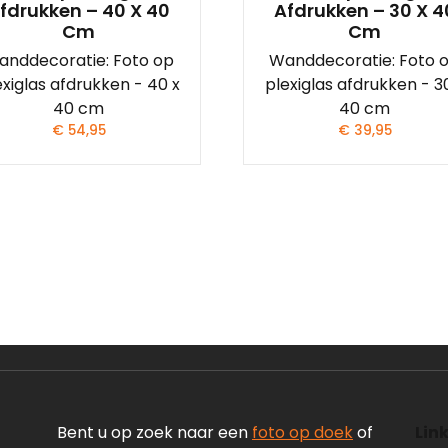
fdrukken – 40 X 40
Afdrukken – 30 X 4
Cm
Cm
anddecoratie: Foto op
Wanddecoratie: Foto 
exiglas afdrukken - 40 x
plexiglas afdrukken - 3
40 cm
40 cm
€
54,95
€
39,95
Bent u op zoek naar een
foto op doek
of
Link