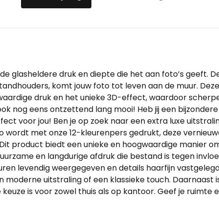
 de glasheldere druk en diepte die het aan foto’s geeft. De
standhouders, komt jouw foto tot leven aan de muur. Deze
ardige druk en het unieke 3D-effect, waardoor scherpe 
 ook nog eens ontzettend lang mooi! Heb jij een bijzondere
fect voor jou! Ben je op zoek naar een extra luxe uitstral
oto wordt met onze 12-kleurenpers gedrukt, deze vernie
Dit product biedt een unieke en hoogwaardige manier om 
uurzame en langdurige afdruk die bestand is tegen invloe
uren levendig weergegeven en details haarfijn vastgelegd
een moderne uitstraling of een klassieke touch. Daarnaast
euze is voor zowel thuis als op kantoor. Geef je ruimte ee