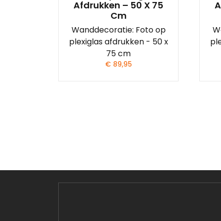
Afdrukken – 50 X 75
A
Cm
Wanddecoratie: Foto op
W
plexiglas afdrukken - 50 x
pl
75 cm
€
89,95