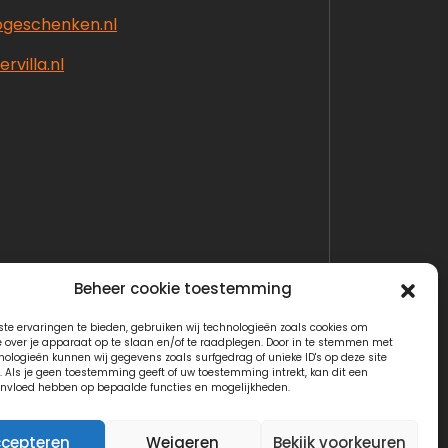
ogeschenken.nl
rvilla.nl
Beheer cookie toestemming
te ervaringen te bieden, gebruiken wij technologieën zoals cookies om
e over je apparaat op te slaan en/of te raadplegen. Door in te stemmen met
nologieën kunnen wij gegevens zoals surfgedrag of unieke ID's op deze site
. Als je geen toestemming geeft of uw toestemming intrekt, kan dit een
invloed hebben op bepaalde functies en mogelijkheden.
cepteren
Weigeren
Bekijk voorkeuren