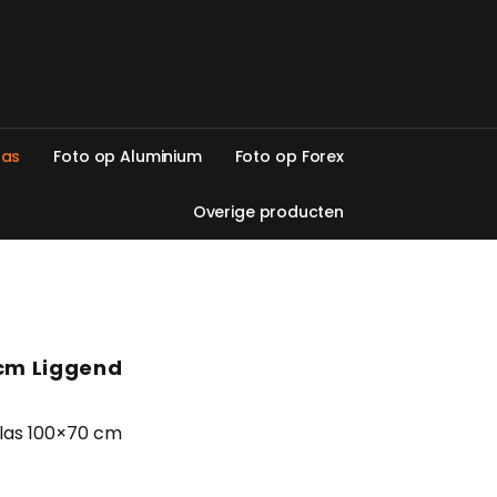
l
a
s
F
o
t
o
o
p
A
l
u
m
i
n
i
u
m
F
o
t
o
o
p
F
o
r
e
x
O
v
e
r
i
g
e
p
r
o
d
u
c
t
e
n
 cm Liggend
glas 100×70 cm