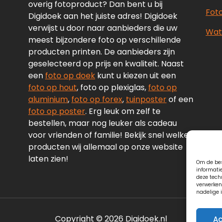
overig fotoproduct? Dan bent u bij
Fot
Digidoek aan het juiste adres! Digidoek
verwijst u door naar aanbieders die uw
Wate
meest bijzondere foto op verschillende
producten printen. De aanbieders zijn
geselecteerd op prijs en kwaliteit. Naast
een
foto op doek
kunt u kiezen uit een
foto op hout
, foto op plexiglas,
foto op
aluminium
,
foto op forex
,
tuinposter
of een
foto op poster
. Erg leuk om zelf te
bestellen, maar nog leuker als cadeau
voor vrienden of familie! Bekijk snel welke
producten wij allemaal op onze website
laten zien!
Om de bes
informati
deze tech
verwerken
nadelige 
Copyright © 2026 Digidoek.nl
Ac