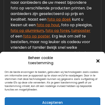
naar aanbieders die uw meest bijzondere
foto op verschillende producten printen. De
aanbieders zijn geselecteerd op prijs en
kwaliteit. Naast een
foto op doek
kunt u
kiezen uit een
foto op hout
, foto op plexiglas,
foto op aluminium
,
foto op forex
,
tuinposter
of een
foto op poster
. Erg leuk om zelf te
bestellen, maar nog leuker als cadeau voor
vrienden of familie! Bekijk snel welke
producten wij allemaal op onze website laten
Beheer cookie
zien!
toestemming
Om de beste ervaringen te bieden, gebruiken wij technologieën zoals cookies
Links:
om informatie over je apparaat op te slaan en/of te raadplegen. Door in te
stemmen met deze technologieën kunnen wij gegevens zoals surfgedrag of
Fotogeschenken.nl
unieke ID's op deze site verwerken. Als je geen toestemming geeft of uw
toestemming intrekt, kan dit een nadelige invloed hebben op bepaalde
functies en mogelijkheden.
Watervilla.nl
Accepteren