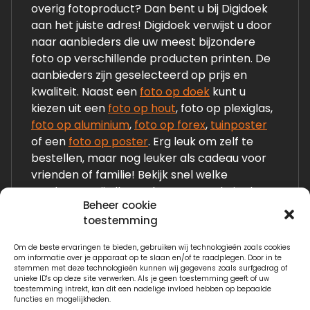
overig fotoproduct? Dan bent u bij Digidoek
aan het juiste adres! Digidoek verwijst u door
naar aanbieders die uw meest bijzondere
foto op verschillende producten printen. De
aanbieders zijn geselecteerd op prijs en
kwaliteit. Naast een
foto op doek
kunt u
kiezen uit een
foto op hout
, foto op plexiglas,
foto op aluminium
,
foto op forex
,
tuinposter
of een
foto op poster
. Erg leuk om zelf te
bestellen, maar nog leuker als cadeau voor
vrienden of familie! Bekijk snel welke
producten wij allemaal op onze website laten
Beheer cookie
zien!
toestemming
Om de beste ervaringen te bieden, gebruiken wij technologieën zoals cookies
Links:
om informatie over je apparaat op te slaan en/of te raadplegen. Door in te
stemmen met deze technologieën kunnen wij gegevens zoals surfgedrag of
Fotogeschenken.nl
unieke ID's op deze site verwerken. Als je geen toestemming geeft of uw
toestemming intrekt, kan dit een nadelige invloed hebben op bepaalde
functies en mogelijkheden.
Watervilla.nl