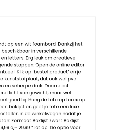
rdt op een wit foambord. Dankzij het
s beschikbaar in verschillende
s en letters. Erg leuk om creatieve
gende stappen: Open de online editor.
ueel. Klik op ‘bestel product’ en je
e kunststofplaat, dat ook wel pvc
ren en scherpe druk. Daarnaast
end licht van gewicht, maar wel
heel goed bij. Hang de foto op forex op
en baklijst en geef je foto een luxe
 bestellen in de winkelwagen nadat je
ten: Formaat Baklijst zwart Baklijst
9,99 â‚¬ 29,99 *Let op: De optie voor