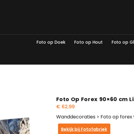
F
o
t
o
o
p
D
o
e
k
F
o
t
o
o
p
H
o
u
t
F
o
t
o
o
p
G
Foto Op Forex 90×60 cm 
€
62,99
Wanddecoraties > Foto op forex
Bekijk bij Fotofabriek