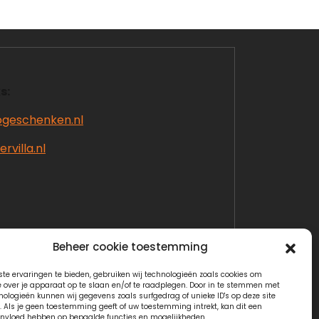
s:
ogeschenken.nl
rvilla.nl
Beheer cookie toestemming
te ervaringen te bieden, gebruiken wij technologieën zoals cookies om
e over je apparaat op te slaan en/of te raadplegen. Door in te stemmen met
nologieën kunnen wij gegevens zoals surfgedrag of unieke ID's op deze site
. Als je geen toestemming geeft of uw toestemming intrekt, kan dit een
invloed hebben op bepaalde functies en mogelijkheden.