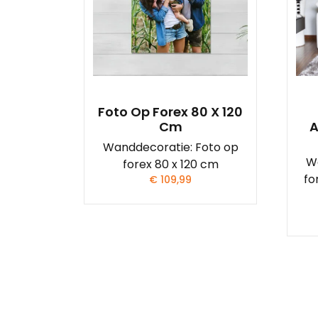
Foto Op Forex 80 X 120
Cm
A
Wanddecoratie: Foto op
W
forex 80 x 120 cm
fo
€
109,99