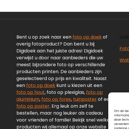
Bent u op zoek naar een
foto op doek
of
Link
overig fotoproduct? Dan bent u bij
Fot
Digidoek aan het juiste adres! Digidoek
verwijst u door naar aanbieders die uw
Wate
meest bijzondere foto op verschillende
producten printen. De aanbieders zijn
geselecteerd op prijs en kwaliteit. Naast
een
foto op doek
kunt u kiezen uit een
foto op hout
, foto op plexiglas,
foto op
aluminium
,
foto op forex
,
tuinposter
of een
foto op poster
. Erg leuk om zelf te
Om de bes
bestellen, maar nog leuker als cadeau
informati
voor vrienden of familie! Bekijk snel welke
deze tech
verwerken
producten wij allemaal op onze website
nadelige 