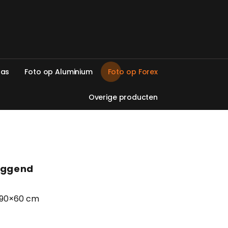
l
a
s
F
o
t
o
o
p
A
l
u
m
i
n
i
u
m
F
o
t
o
o
p
F
o
r
e
x
O
v
e
r
i
g
e
p
r
o
d
u
c
t
e
n
Liggend
 90×60 cm