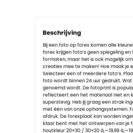
Beschrijving
Bij een foto op forex komen alle kleur
forex krijgen foto’s geen spiegeling e
formaten, maar het is ook mogelijk om b
creaties mee te maken! Hoe maak je ee
Selecteer een of meerdere foto’s. Plaa
foto wordt binnen 24 uur gedrukt. Wat 
genoemd wordt. De fotoprint is popula
reflecteert een het materiaal niet en 
superstevig. Heb jij graag een strak in
met één van onze ophangsystemen. Forex 
afdruk. De forexplaat kan worden ingelij
klaar bent met het ontwerpen van je for
houtkleur 20×30 / 30×20 â‚¬ 19,99 â‚¬ 1