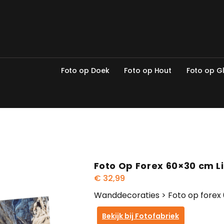
F
o
t
o
o
p
D
o
e
k
F
o
t
o
o
p
H
o
u
t
F
o
t
o
o
p
G
Foto Op Forex 60×30 cm 
€
32,99
Wanddecoraties > Foto op forex
Bekijk bij Fotofabriek