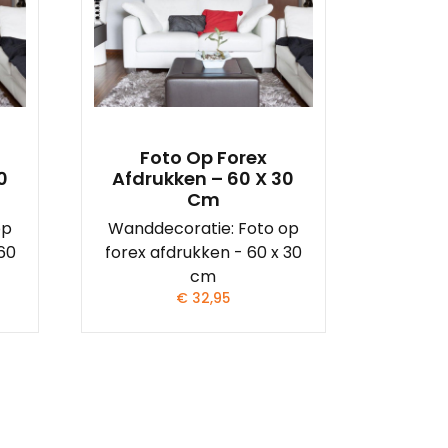
Foto Op Forex
0
Afdrukken – 60 X 30
Cm
op
Wanddecoratie: Foto op
 60
forex afdrukken - 60 x 30
cm
€
32,95