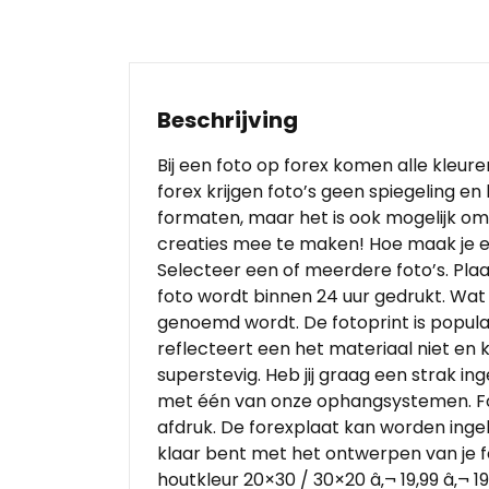
Beschrijving
Bij een foto op forex komen alle kleur
forex krijgen foto’s geen spiegeling e
formaten, maar het is ook mogelijk om b
creaties mee te maken! Hoe maak je ee
Selecteer een of meerdere foto’s. Plaa
foto wordt binnen 24 uur gedrukt. Wat 
genoemd wordt. De fotoprint is popula
reflecteert een het materiaal niet en 
superstevig. Heb jij graag een strak in
met één van onze ophangsystemen. Forex 
afdruk. De forexplaat kan worden ingelij
klaar bent met het ontwerpen van je for
houtkleur 20×30 / 30×20 â‚¬ 19,99 â‚¬ 1