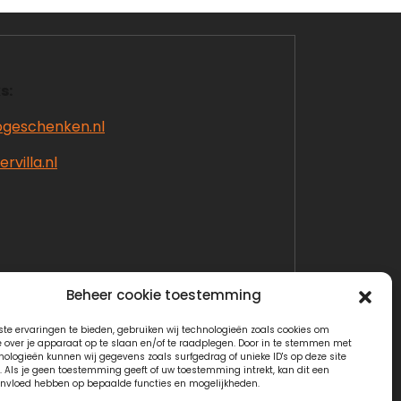
s:
ogeschenken.nl
rvilla.nl
Beheer cookie toestemming
te ervaringen te bieden, gebruiken wij technologieën zoals cookies om
e over je apparaat op te slaan en/of te raadplegen. Door in te stemmen met
nologieën kunnen wij gegevens zoals surfgedrag of unieke ID's op deze site
. Als je geen toestemming geeft of uw toestemming intrekt, kan dit een
invloed hebben op bepaalde functies en mogelijkheden.