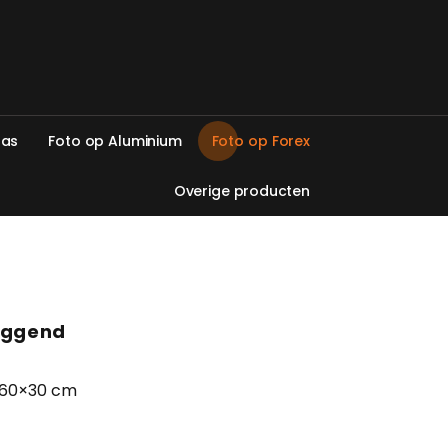
l
a
s
F
o
t
o
o
p
A
l
u
m
i
n
i
u
m
F
o
t
o
o
p
F
o
r
e
x
O
v
e
r
i
g
e
p
r
o
d
u
c
t
e
n
Liggend
 60×30 cm