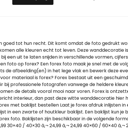
en goed tot hun recht. Dit komt omdat de foto gedrukt wo
n komen alle kleuren echt tot leven. Deze wanddecoratie i
ij een uit te laten snijden in verschillende vormen, cijfer
n foto op forex? Een forex foto maak je snel met de vol
ts de afbeelding(en) in het lege vlak en bewerk deze event
voor materiaal is forex? Forex bestaat uit een geschuimd
ir bij professionele fotografen vanwege de heldere kleu
komen de details vooral mooi naar voren. Forex is ontzett
gericht interieur, dan past deze witte wanddecoratie hier 
met baklijst bestellen Laat je forex afdruk inlijsten in e
st in een zwarte of houtkleur baklijst. Een baklijst kun je
ex foto. Baklijsten zijn beschikbaar in de volgende forma
9,99 30×40 / 40×30 â‚¬ 24,99 â‚¬ 24,99 40×60 / 60×40 â‚¬ 2