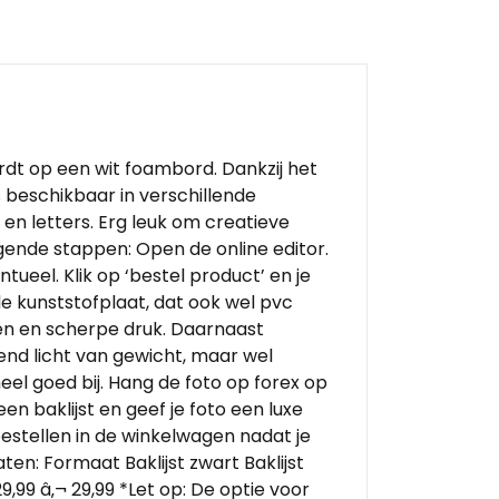
rdt op een wit foambord. Dankzij het
s beschikbaar in verschillende
s en letters. Erg leuk om creatieve
gende stappen: Open de online editor.
ueel. Klik op ‘bestel product’ en je
e kunststofplaat, dat ook wel pvc
ren en scherpe druk. Daarnaast
end licht van gewicht, maar wel
heel goed bij. Hang de foto op forex op
en baklijst en geef je foto een luxe
 bestellen in de winkelwagen nadat je
ten: Formaat Baklijst zwart Baklijst
9,99 â‚¬ 29,99 *Let op: De optie voor