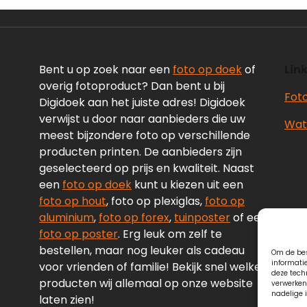
Bent u op zoek naar een
foto op doek
of
Link
overig fotoproduct? Dan bent u bij
Fot
Digidoek aan het juiste adres! Digidoek
verwijst u door naar aanbieders die uw
Wate
meest bijzondere foto op verschillende
producten printen. De aanbieders zijn
geselecteerd op prijs en kwaliteit. Naast
een
foto op doek
kunt u kiezen uit een
foto op hout
, foto op plexiglas,
foto op
aluminium
,
foto op forex
,
tuinposter
of een
foto op poster
. Erg leuk om zelf te
bestellen, maar nog leuker als cadeau
Om de bes
informati
voor vrienden of familie! Bekijk snel welke
deze tech
producten wij allemaal op onze website
verwerken
nadelige 
laten zien!