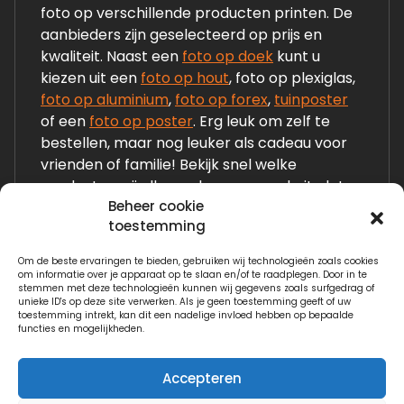
foto op verschillende producten printen. De
aanbieders zijn geselecteerd op prijs en
kwaliteit. Naast een
foto op doek
kunt u
kiezen uit een
foto op hout
, foto op plexiglas,
foto op aluminium
,
foto op forex
,
tuinposter
of een
foto op poster
. Erg leuk om zelf te
bestellen, maar nog leuker als cadeau voor
vrienden of familie! Bekijk snel welke
producten wij allemaal op onze website laten
Beheer cookie
zien!
toestemming
Om de beste ervaringen te bieden, gebruiken wij technologieën zoals cookies
Links:
om informatie over je apparaat op te slaan en/of te raadplegen. Door in te
stemmen met deze technologieën kunnen wij gegevens zoals surfgedrag of
Fotogeschenken.nl
unieke ID's op deze site verwerken. Als je geen toestemming geeft of uw
toestemming intrekt, kan dit een nadelige invloed hebben op bepaalde
functies en mogelijkheden.
Watervilla.nl
Accepteren