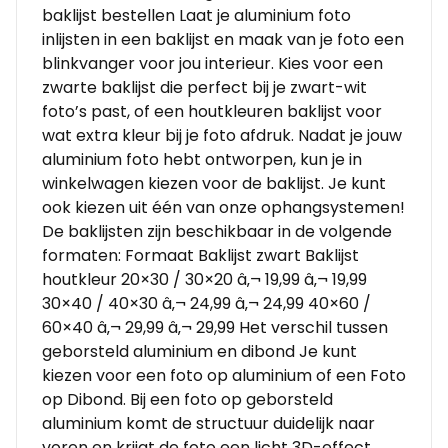
baklijst bestellen Laat je aluminium foto
inlijsten in een baklijst en maak van je foto een
blinkvanger voor jou interieur. Kies voor een
zwarte baklijst die perfect bij je zwart-wit
foto’s past, of een houtkleuren baklijst voor
wat extra kleur bij je foto afdruk. Nadat je jouw
aluminium foto hebt ontworpen, kun je in
winkelwagen kiezen voor de baklijst. Je kunt
ook kiezen uit één van onze ophangsystemen!
De baklijsten zijn beschikbaar in de volgende
formaten: Formaat Baklijst zwart Baklijst
houtkleur 20×30 / 30×20 â‚¬ 19,99 â‚¬ 19,99
30×40 / 40×30 â‚¬ 24,99 â‚¬ 24,99 40×60 /
60×40 â‚¬ 29,99 â‚¬ 29,99 Het verschil tussen
geborsteld aluminium en dibond Je kunt
kiezen voor een foto op aluminium of een Foto
op Dibond. Bij een foto op geborsteld
aluminium komt de structuur duidelijk naar
voren en krijgt de foto een licht 3D-effect.