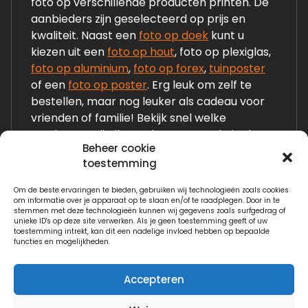
foto op verschillende producten printen. De
aanbieders zijn geselecteerd op prijs en
kwaliteit. Naast een
foto op doek
kunt u
kiezen uit een
foto op hout
, foto op plexiglas,
foto op aluminium
,
foto op forex
,
tuinposter
of een
foto op poster
. Erg leuk om zelf te
bestellen, maar nog leuker als cadeau voor
vrienden of familie! Bekijk snel welke
producten wij allemaal op onze website laten
Beheer cookie
zien!
toestemming
Om de beste ervaringen te bieden, gebruiken wij technologieën zoals cookies
Links:
om informatie over je apparaat op te slaan en/of te raadplegen. Door in te
stemmen met deze technologieën kunnen wij gegevens zoals surfgedrag of
Fotogeschenken.nl
unieke ID's op deze site verwerken. Als je geen toestemming geeft of uw
toestemming intrekt, kan dit een nadelige invloed hebben op bepaalde
functies en mogelijkheden.
Watervilla.nl
Accepteren