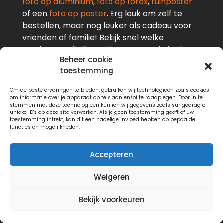
foto op aluminium
,
foto op forex
,
tuinposter
of een
foto op poster
. Erg leuk om zelf te
bestellen, maar nog leuker als cadeau voor
vrienden of familie! Bekijk snel welke
producten wij allemaal op onze website laten
Beheer cookie
zien!
toestemming
Om de beste ervaringen te bieden, gebruiken wij technologieën zoals cookies
Links:
om informatie over je apparaat op te slaan en/of te raadplegen. Door in te
stemmen met deze technologieën kunnen wij gegevens zoals surfgedrag of
Fotogeschenken.nl
unieke ID's op deze site verwerken. Als je geen toestemming geeft of uw
toestemming intrekt, kan dit een nadelige invloed hebben op bepaalde
functies en mogelijkheden.
Watervilla.nl
Accepteren
Weigeren
Copyright © 2026 Digidoek.nl
Bekijk voorkeuren