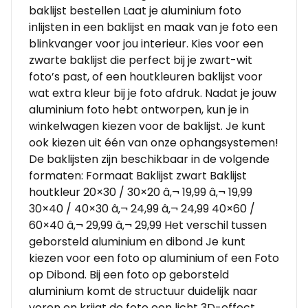
baklijst bestellen Laat je aluminium foto
inlijsten in een baklijst en maak van je foto een
blinkvanger voor jou interieur. Kies voor een
zwarte baklijst die perfect bij je zwart-wit
foto’s past, of een houtkleuren baklijst voor
wat extra kleur bij je foto afdruk. Nadat je jouw
aluminium foto hebt ontworpen, kun je in
winkelwagen kiezen voor de baklijst. Je kunt
ook kiezen uit één van onze ophangsystemen!
De baklijsten zijn beschikbaar in de volgende
formaten: Formaat Baklijst zwart Baklijst
houtkleur 20×30 / 30×20 â‚¬ 19,99 â‚¬ 19,99
30×40 / 40×30 â‚¬ 24,99 â‚¬ 24,99 40×60 /
60×40 â‚¬ 29,99 â‚¬ 29,99 Het verschil tussen
geborsteld aluminium en dibond Je kunt
kiezen voor een foto op aluminium of een Foto
op Dibond. Bij een foto op geborsteld
aluminium komt de structuur duidelijk naar
voren en krijgt de foto een licht 3D-effect.