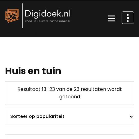
Ga
naar
de
inhoud
Voor je leukste fotoproduct!
Huis en tuin
Resultaat 13–23 van de 23 resultaten wordt
Gesorteerd
getoond
op
populariteit