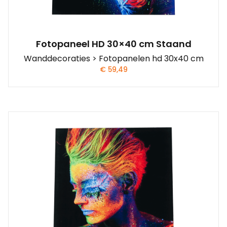
Fotopaneel HD 30×40 cm Staand
Wanddecoraties > Fotopanelen hd 30x40 cm
€
59,49