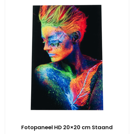
Fotopaneel HD 20×20 cm Staand