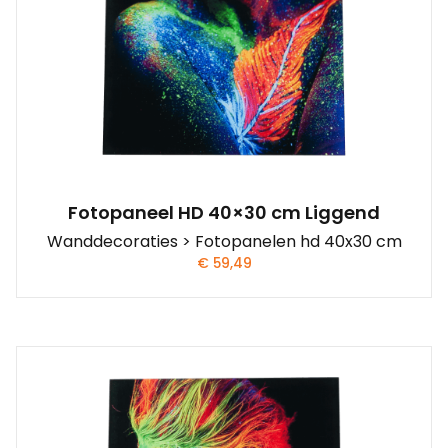
Fotopaneel HD 40×30 cm Liggend
Wanddecoraties > Fotopanelen hd 40x30 cm
€
59,49