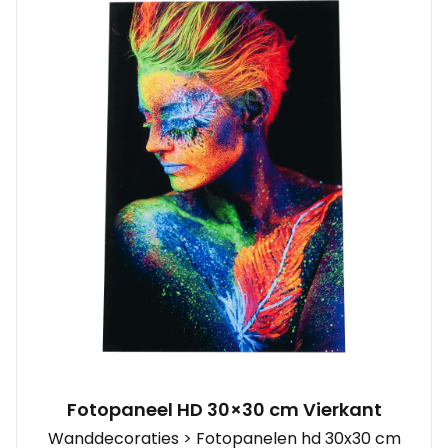
Fotopaneel HD 30×30 cm Vierkant
Wanddecoraties > Fotopanelen hd 30x30 cm