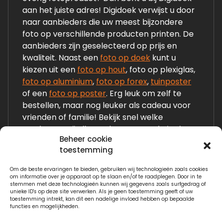
aan het juiste adres! Digidoek verwijst u door
naar aanbieders die uw meest bijzondere
foto op verschillende producten printen. De
aanbieders zijn geselecteerd op prijs en
kwaliteit. Naast een
foto op doek
kunt u
kiezen uit een
foto op hout
, foto op plexiglas,
foto op aluminium
,
foto op forex
,
tuinposter
of een
foto op poster
. Erg leuk om zelf te
bestellen, maar nog leuker als cadeau voor
vrienden of familie! Bekijk snel welke
producten wij allemaal op onze website laten
Beheer cookie
zien!
toestemming
Om de beste ervaringen te bieden, gebruiken wij technologieën zoals cookies
Links:
om informatie over je apparaat op te slaan en/of te raadplegen. Door in te
stemmen met deze technologieën kunnen wij gegevens zoals surfgedrag of
Fotogeschenken.nl
unieke ID's op deze site verwerken. Als je geen toestemming geeft of uw
toestemming intrekt, kan dit een nadelige invloed hebben op bepaalde
functies en mogelijkheden.
Watervilla.nl