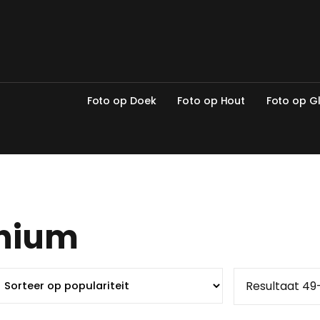
F
o
t
o
o
p
D
o
e
k
F
o
t
o
o
p
H
o
u
t
F
o
t
o
o
p
G
inium
Resultaat 49