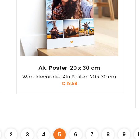
Alu Poster 20 x 30 cm
Wanddecoratie: Alu Poster 20 x 30 cm
€
19,99
2
3
4
5
6
7
8
9