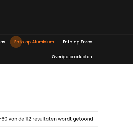
l
a
s
F
o
t
o
o
p
A
l
u
m
i
n
i
u
m
F
o
t
o
o
p
F
o
r
e
x
O
v
e
r
i
g
e
p
r
o
d
u
c
t
e
n
Gesorteerd
–60 van de 112 resultaten wordt getoond
op
populariteit