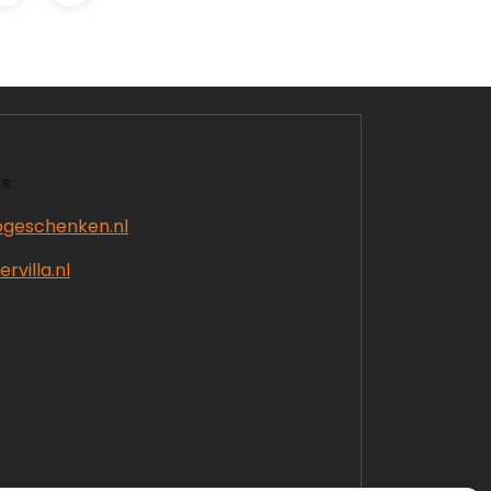
s:
ogeschenken.nl
rvilla.nl